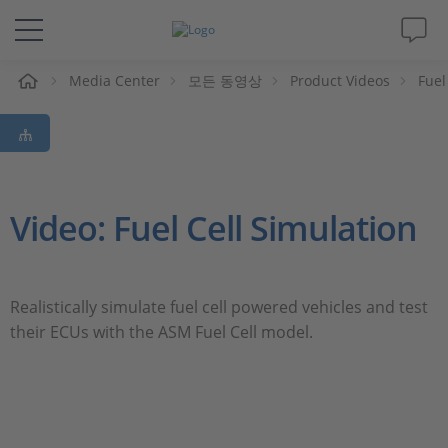
Media Center
모든 동영상
Product Videos
Fuel
솔루션 및 제품
Support
동영상
Video: Fuel Cell Simulation
Magazine
Realistically simulate fuel cell powered vehicles and test
회사
their ECUs with the ASM Fuel Cell model.
인재채용