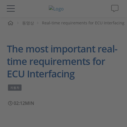
동영상
Real-time requirements for ECU Interfacing
솔루션 및 제품
Support
The most important real-
동영상
time requirements for
ECU Interfacing
Magazine
자동차
회사
02:12MIN
인재채용