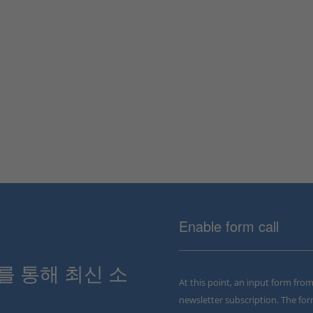
Enable form call
스를 통해 최신 소
At this point, an input form fro
newsletter subscription. The for