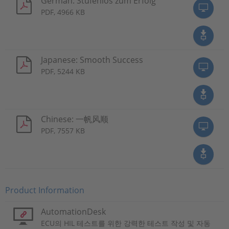
German: Stufenlos zum Erfolg
PDF, 4966 KB
Japanese: Smooth Success
PDF, 5244 KB
Chinese: 一帆风顺
PDF, 7557 KB
Product Information
AutomationDesk
ECU의 HIL 테스트를 위한 강력한 테스트 작성 및 자동