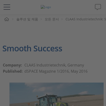
솔루션 및 제품
모든 문서
CLAAS Industrietechnik:
솔루션 및 제품
Support
Smooth Success
동영상
Magazine
Company:
CLAAS Industrietechnik, Germany
Published:
dSPACE Magazine 1/2016, May 2016
회사
인재채용