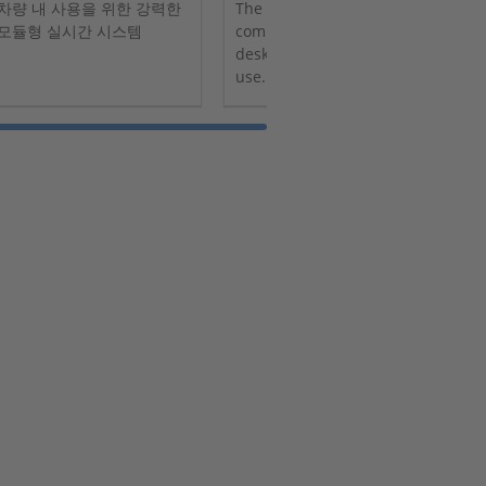
차량 내 사용을 위한 강력한
The SCALEXIO LabBox is a
d
모듈형 실시간 시스템
compact chassis for
desktop or rack-mount
use. It can integrate a
SCALEXIO processor board
or be connected to a
SCALEXIO Processing Unit.
Its two versions offer
space for up to 7 or 18
SCALEXIO I/O boards.