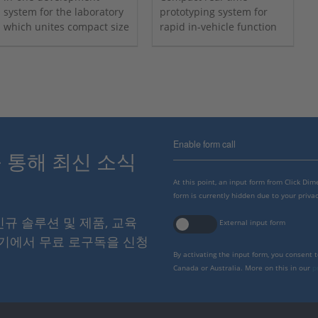
system for the laboratory
prototyping system for
which unites compact size
rapid in-vehicle function
and low system costs with
development. Includes
high performance and
MicroAutoBox III,
versatility.
ConfigurationDesk,
ControlDesk, and the
Platform API Package.
Enable form call
스를 통해 최신 소식
At this point, an input form from Click Di
form is currently hidden due to your privac
 신규 솔루션 및 제품, 교육
External input form
여기에서 무료 로구독을 신청
By activating the input form, you consent 
Canada or Australia. More on this in our
p