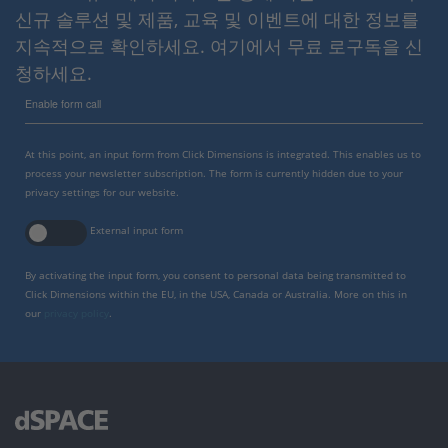
신규 솔루션 및 제품, 교육 및 이벤트에 대한 정보를
지속적으로 확인하세요. 여기에서 무료 로구독을 신
청하세요.
Enable form call
At this point, an input form from Click Dimensions is integrated. This enables us to
process your newsletter subscription. The form is currently hidden due to your
privacy settings for our website.
External input form
By activating the input form, you consent to personal data being transmitted to
Click Dimensions within the EU, in the USA, Canada or Australia. More on this in
our
privacy policy
.