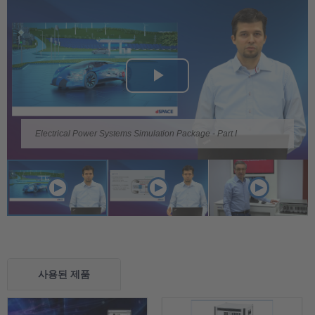
Play
Play
Play
Video
Video
Video
Electrical Power Systems Simulation Package - Part I
Electrical Power Systems Simulation Package - Part II
Electrical Power Systems Simulation (EPSS)
사용된 제품