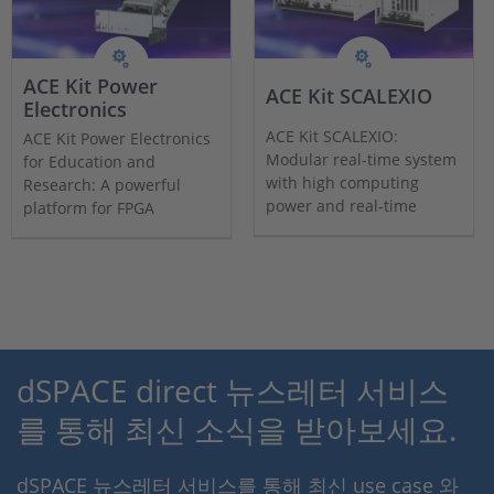
ACE Kit Power
ACE Kit SCALEXIO
Electronics
ACE Kit SCALEXIO:
ACE Kit Power Electronics
Modular real-time system
for Education and
with high computing
Research: A powerful
power and real-time
platform for FPGA
communication. Ideal for
programming, power
simulation, testing, and
electronics simulation,
validation. Includes the
and real-time testing.
SCALEXIO Processing Unit,
Includes the SCALEXIO
ConfigurationDesk,
LabBox, EPSS Package, and
ControlDesk, and Platform
dSPACE software.
API Package.
dSPACE direct 뉴스레터 서비스
를 통해 최신 소식을 받아보세요.
dSPACE 뉴스레터 서비스를 통해 최신 use case 와