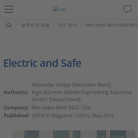
솔루션 및 제품
모든 문서
Mercedes-Benz R&D/MES: 
솔루션 및 제품
Support
Electric and Safe
동영상
Magazine
Alexander Dolpp (Mercedes-Benz),
Author(s):
Ingo Stürmer (Model Engineering Solutions
회사
GmbH, Deutschland),
Company:
Mercedes-Benz R&D, USA
Published:
dSPACE Magazine 1/2016, May 2016
인재채용