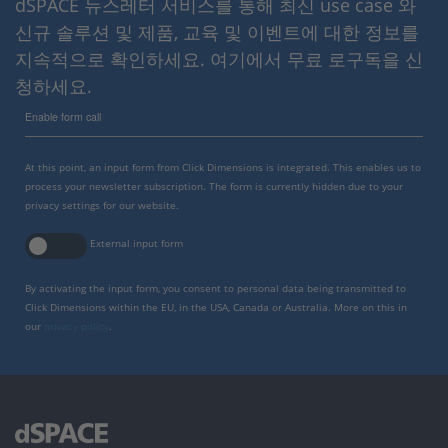
dSPACE 뉴스레터 서비스를 통해 최신 use case 와
신규 솔루션 및 제품, 교육 및 이벤트에 대한 정보를
지속적으로 확인하세요. 여기에서 무료 로구독을 신
청하세요.
Enable form call
At this point, an input form from Click Dimensions is integrated. This enables us to
process your newsletter subscription. The form is currently hidden due to your
privacy settings for our website.
External input form
By activating the input form, you consent to personal data being transmitted to
Click Dimensions within the EU, in the USA, Canada or Australia. More on this in
our
privacy policy
.