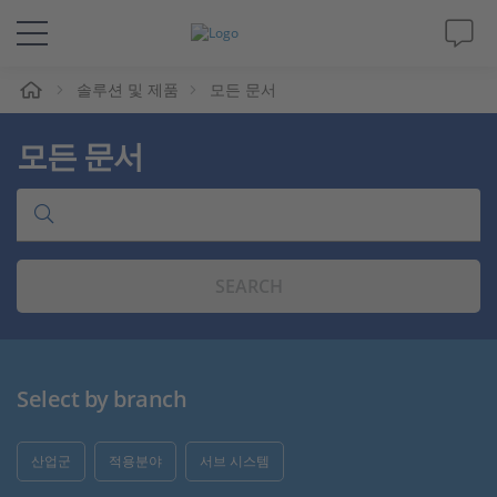
솔루션 및 제품
모든 문서
솔루션 및 제품
모든 문서
Support
동영상
SEARCH
Magazine
회사
Select by branch
인재채용
산업군
적용분야
서브 시스템