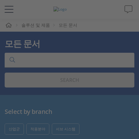
솔루션 및 제품
모든 문서
솔루션 및 제품
모든 문서
Support
동영상
SEARCH
Magazine
회사
Select by branch
인재채용
산업군
적용분야
서브 시스템