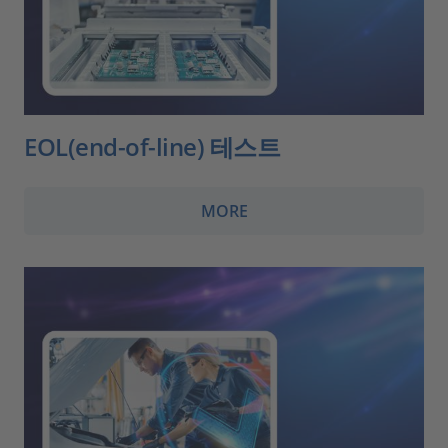
EOL(end-of-line) 테스트
MORE