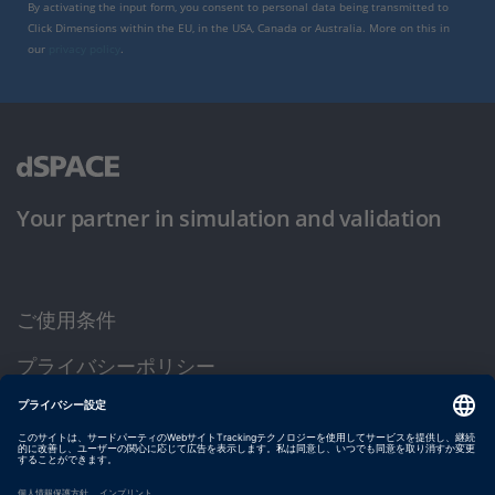
By activating the input form, you consent to personal data being transmitted to
Click Dimensions within the EU, in the USA, Canada or Australia. More on this in
our
privacy policy
.
Your partner in simulation and validation
ご使用条件
プライバシーポリシー
約款
サイト運営会社情報