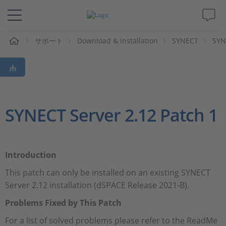
ム
サポート
Download & Installation
SYNECT
SYN
ソリューションと製品
サポート
動画
SYNECT Server 2.12 Patch 1
Magazine
Introduction
企業情報
This patch can only be installed on an existing SYNECT
Server 2.12 installation (dSPACE Release 2021-B).
採用情報
Problems Fixed by This Patch
For a list of solved problems please refer to the ReadMe