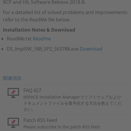
RCP and HIL Software Release 2018-B.
For a detailed list of solved problems and improvements
refer to the ReadMe file below.
Installation Notes & Download
ReadMe.txt
Readme
DS_ImplSW_18B_SP2_563788.exe​​​​​​​
Download
関連項目
FAQ 427
dSPACE Installation Managerでソフトウェアおよび
ドキュメントファイルを復号化する方法を教えてくだ
さい。
Patch RSS Feed
Please subscribe to the patch RSS feed.