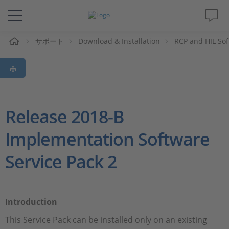
ム
サポート
Download & Installation
RCP and HIL So
ソリューションと製品
サポート
動画
Release 2018-B
Implementation Software
Magazine
Service Pack 2
企業情報
採用情報
Introduction
This Service Pack can be installed only on an existing