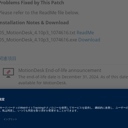
Problems Fixed by This Patch
Please refer to the ReadMe file below.
Installation Notes & Download
DS_MotionDesk_4.10p3_1074616.txt
ReadMe
DS_MotionDesk_4.10p3_1074616.exe
Download
関連項目
MotionDesk End-of-life announcement
The end-of-life date is December 31, 2024. As of this date,
available for MotionDesk.
Tags
Date
2024-03-21
ソフトウェアタイプ
試験およびビジュアル化