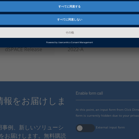
製品
RCP and HIL Software
インフォメーション
パッチ
情報カテゴリー
トラブルシューティング
dSPACE Release
2022-A
Enable form call
情報をお届けしま
At this point, an input form from Click Di
form is currently hidden due to your privac
使用事例、新しいソリューシ
External input form
をお届けします。無料購読