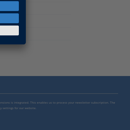
mensions is integrated. This enables us to process your newsletter subscription. The
y settings for our website.