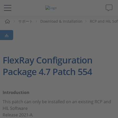
ム
サポート
Download & Installation
RCP and HIL So
ソリューションと製品
サポート
動画
FlexRay Configuration
Package 4.7 Patch 554
Magazine
企業情報
Introduction
採用情報
This patch can only be installed on an existing RCP and
HIL Software
Release 2021-A.