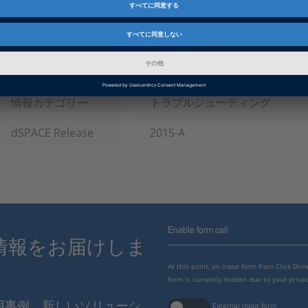
ソフトウェアタイプ
シミュレーションモデル
製品
ASM (Automotive Simulation M
インフォメーション
パッチ
情報カテゴリー
トラブルシューティング
dSPACE Release
2015-A
Enable form call
情報をお届けしま
At this point, an input form from Click Di
form is currently hidden due to your privac
使用事例、新しいソリューシ
External input form