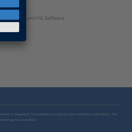
odels), RCP and HIL Software
mensions is integrated. This enables us to process your newsletter subscription. The
y settings for our website.