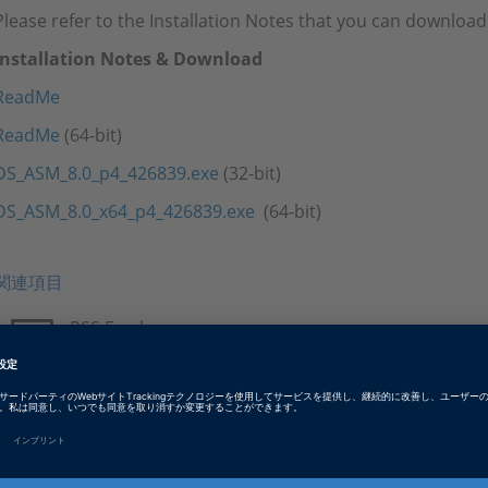
Please refer to the Installation Notes that you can download
Installation Notes & Download
ReadMe
ReadMe
(64-bit)
DS_ASM_8.0_p4_426839.exe
(32-bit)
DS_ASM_8.0_x64_p4_426839.exe
(64-bit)
関連項目
RSS Feed
Please subscribe to the support RSS feed.
Tags
Date
2016-04-27