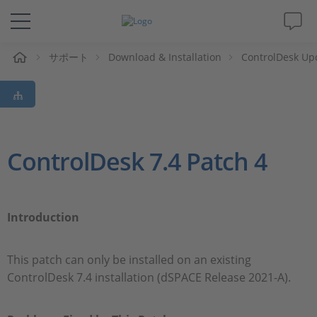
ム
サポート
Download & Installation
ControlDesk Up
ソリューションと製品
サポート
動画
ControlDesk 7.4 Patch 4
Magazine
Introduction
企業情報
This patch can only be installed on an existing
採用情報
ControlDesk 7.4 installation (dSPACE Release 2021-A).