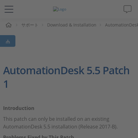
ム
サポート
Download & Installation
AutomationDes
ソリューションと製品
サポート
動画
AutomationDesk 5.5 Patch
1
Magazine
企業情報
Introduction
採用情報
This patch can only be installed on an existing
AutomationDesk 5.5 installation (Release 2017-B).
Problems Fixed by This Patch