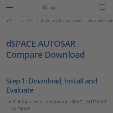
ーム
サポート
Download & Installation
Separate Prod
ソリューションと製品
サポート
dSPACE AUTOSAR
動画
Compare Download
Magazine
Step 1: Download, Install and
企業情報
Evaluate
採用情報
Get the newest version of dSPACE AUTOSAR
Compare