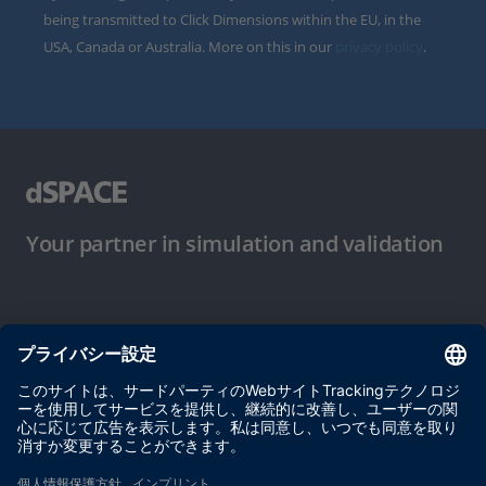
being transmitted to Click Dimensions within the EU, in the
USA, Canada or Australia. More on this in our
privacy policy
.
Your partner in simulation and validation
ご使用条件
プライバシーポリシー
約款
サイト運営会社情報