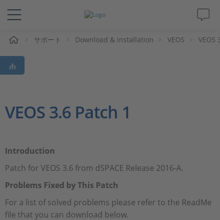
ム
サポート
Download & Installation
VEOS
VEOS 3
ソリューションと製品
サポート
動画
VEOS 3.6 Patch 1
Magazine
Introduction
企業情報
Patch for VEOS 3.6 from dSPACE Release 2016-A.
採用情報
Problems Fixed by This Patch
For a list of solved problems please refer to the ReadMe
file that you can download below.