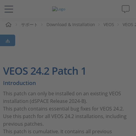
ム
サポート
Download & Installation
VEOS
VEOS 2
ソリューションと製品
サポート
動画
VEOS 24.2 Patch 1
Magazine
Introduction
This patch can only be installed on an existing VEOS
企業情報
installation (dSPACE Release 2024-B).
This patch contains essential bug fixes for VEOS 24.2.
採用情報
Use this patch for all VEOS 24.2 installations, including
previous patches.
This patch is cumulative. It contains all previous