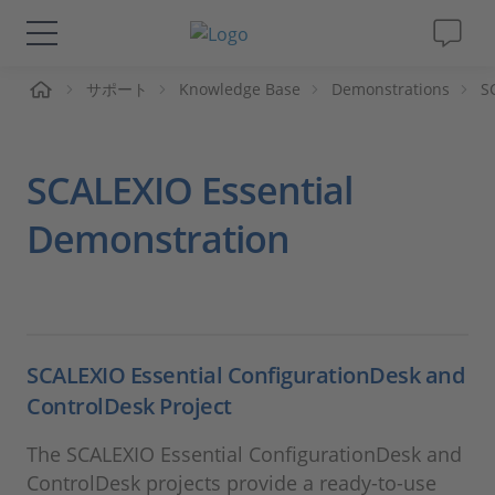
ーム
サポート
Knowledge Base
Demonstrations
S
ソリューションと製品
サポート
SCALEXIO Essential
動画
Demonstration
Magazine
企業情報
SCALEXIO Essential ConfigurationDesk and
ControlDesk Project
採用情報
The SCALEXIO Essential ConfigurationDesk and
ControlDesk projects provide a ready-to-use