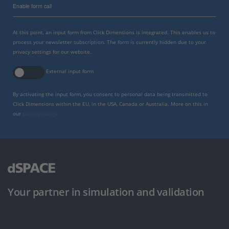
Enable form call
At this point, an input form from Click Dimensions is integrated. This enables us to
process your newsletter subscription. The form is currently hidden due to your
privacy settings for our website.
External input form
By activating the input form, you consent to personal data being transmitted to
Click Dimensions within the EU, in the USA, Canada or Australia. More on this in
our
privacy policy
.
Your partner in simulation and validation