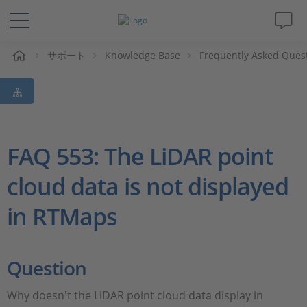
ム
サポート
Knowledge Base
Frequently Asked Ques
ソリューションと製品
サポート
動画
FAQ 553: The LiDAR point
cloud data is not displayed
Magazine
in RTMaps
企業情報
採用情報
Question
Why doesn't the LiDAR point cloud data display in