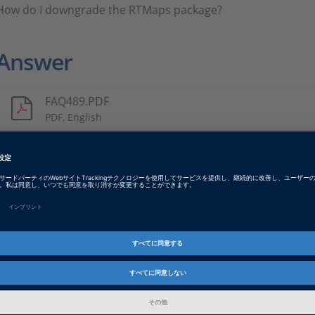
How do I downgrade the RTMaps package?
Answer
FAQ489.PDF
PDF, English
Tags
Date
2024-12-16
製品
RTMaps
インフォメーション
FAQ