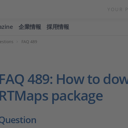
YOUR 
azine
企業情報
採用情報
estions
FAQ 489
FAQ 489: How to do
RTMaps package
Question