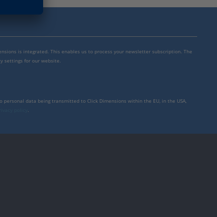
mensions is integrated. This enables us to process your newsletter subscription. The
y settings for our website.
to personal data being transmitted to Click Dimensions within the EU, in the USA,
rivacy policy
.