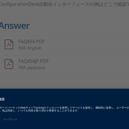
ConfigurationDesk自動化インターフェースの例はどこで確
Answer
FAQ454.PDF
PDF, English
FAQ454JP.PDF
PDF, Japanese
dspace-faq454-busmanagertutorial-automation.zi
ZIP, 22.2 KB
Tags