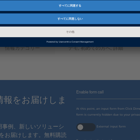
Date
2025-02-18
製品
Bus Manager, ConfigurationD
インフォメーション
FAQ
情報カテゴリー
デモ, 初めての方へ, 詳細
Enable form call
情報をお届けしま
At this point, an input form from Click Di
form is currently hidden due to your privac
使用事例、新しいソリューシ
External input form
をお届けします。無料購読