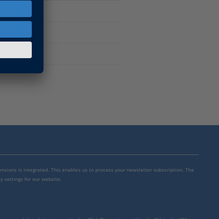
esk
mensions is integrated. This enables us to process your newsletter subscription. The
y settings for our website.