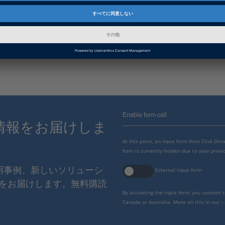
インフォメーション
FAQ
dSPACE Release
2023-A, 2022-B, 2022-A, 2021-B
B, 2019-A, 2018-B, 2018-A, 2017
2015-B, 2015-A, 2014-B, 2014-
Enable form call
情報をお届けしま
At this point, an input form from Click Di
form is currently hidden due to your privac
使用事例、新しいソリューシ
External input form
をお届けします。無料購読
By activating the input form, you consent 
Canada or Australia. More on this in our
p