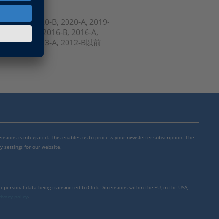
, 2021-A, 2020-B, 2020-A, 2019-
-B , 2017-A, 2016-B, 2016-A,
A, 2013-B, 2013-A, 2012-B以前
mensions is integrated. This enables us to process your newsletter subscription. The
y settings for our website.
to personal data being transmitted to Click Dimensions within the EU, in the USA,
rivacy policy
.