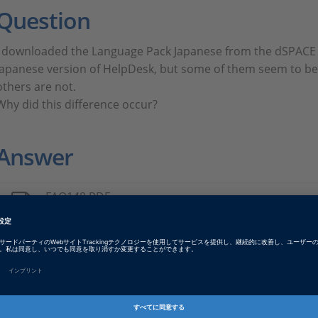
Question
I downloaded the Language Pack Japanese from the dSPACE 
Japanese version of HelpDesk, but some of them seem to be 
others are not.
Why did this difference occur?
Answer
FAQ148.PDF
PDF, English
Tags
Date
2021-09-28