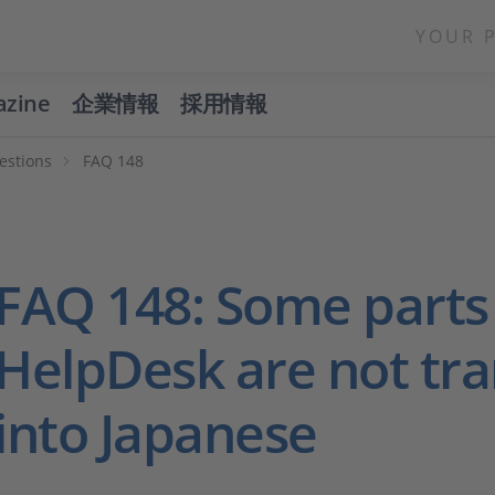
YOUR 
azine
企業情報
採用情報
estions
FAQ 148
FAQ 148: Some parts
HelpDesk are not tra
into Japanese