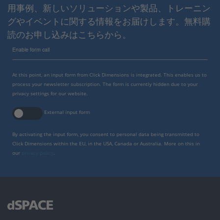
用事例、新しいソリューションや製品、トレーニン
グやイベントに関する情報をお届けします。無料購
読のお申し込みはこちらから。
Enable form call
At this point, an input form from Click Dimensions is integrated. This enables us to
process your newsletter subscription. The form is currently hidden due to your
privacy settings for our website.
External input form
By activating the input form, you consent to personal data being transmitted to
Click Dimensions within the EU, in the USA, Canada or Australia. More on this in
our
privacy policy
.