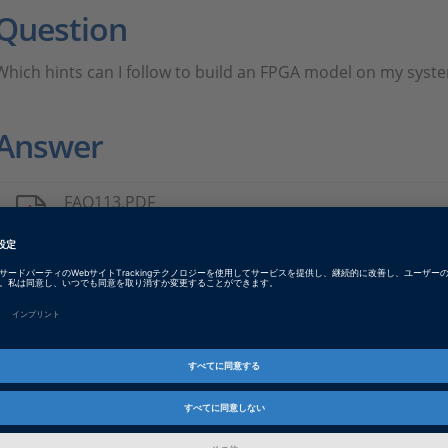
Question
Which hints can I follow to build an FPGA model on my sys
Answer
FAQ113.PDF
PDF, English
Tags
Date
2021-09-24
インフォメーション
FAQ
dSPACE Release
2023-A, 2022-B, 2022-A, 2021-B
B, 2019-A, 2018-B, 2018-A, 2017