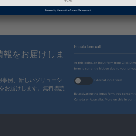
2015-B, 2015-A, 2014-B, 2014-
Enable form call
情報をお届けしま
At this point, an input form from Click Di
form is currently hidden due to your privac
使用事例、新しいソリューシ
External input form
をお届けします。無料購読
By activating the input form, you consent 
Canada or Australia. More on this in our
p