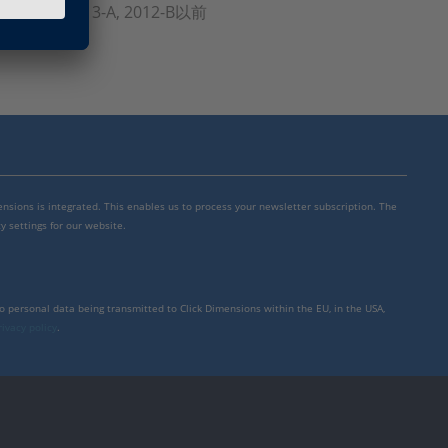
A, 2013-B, 2013-A, 2012-B以前
mensions is integrated. This enables us to process your newsletter subscription. The
y settings for our website.
to personal data being transmitted to Click Dimensions within the EU, in the USA,
rivacy policy
.