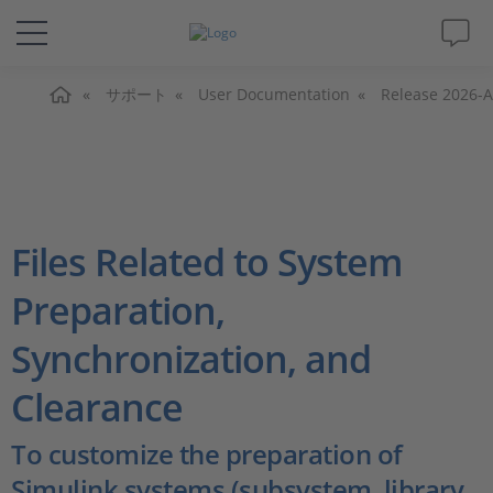
ホーム
ソリューションと製品
サポート
User Documentation
Release 2026-A
サポート
動画
Files Related to System
Magazine
Preparation,
Synchronization, and
企業情報
Clearance
採用情報
To customize the preparation of
Simulink systems (subsystem, library,