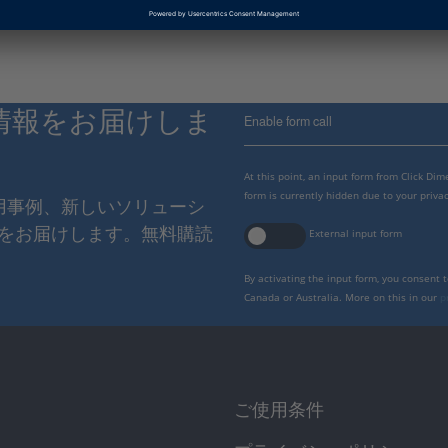
情報をお届けしま
Enable form call
At this point, an input form from Click Di
form is currently hidden due to your privac
使用事例、新しいソリューシ
をお届けします。無料購読
External input form
By activating the input form, you consent 
Canada or Australia. More on this in our
p
ご使用条件