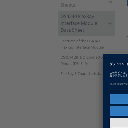
Sheets
DS4340 FlexRay
Interface Module
Data Sheet
Features of the DS4340
FlexRay Interface Module
DS1514 ZIF I/O Connector
Pinout (DS4340)
FlexRay 3 Characteristics