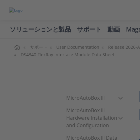
ソリューションと製品
サポート
動画
Mag
ホーム
サポート
User Documentation
Release 2026-A
DS4340 FlexRay Interface Module Data Sheet
MicroAutoBox III
MicroAutoBox III
Hardware Installation
and Configuration
MicroAutoBox III Data