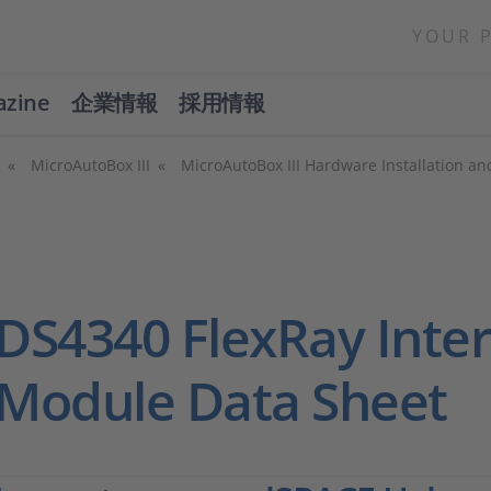
YOUR 
azine
企業情報
採用情報
MicroAutoBox III
MicroAutoBox III Hardware Installation an
DS4340 FlexRay Inte
Module Data Sheet