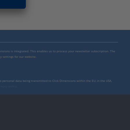
mensions is integrated. This enables us to process your newsletter subscription. The
y settings for our website.
to personal data being transmitted to Click Dimensions within the EU, in the USA,
rivacy policy
.