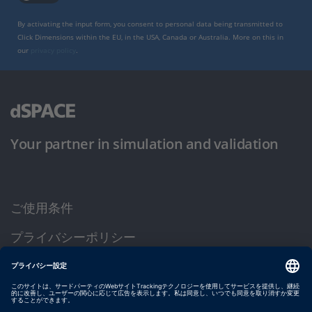
By activating the input form, you consent to personal data being transmitted to
Click Dimensions within the EU, in the USA, Canada or Australia. More on this in
our
privacy policy
.
Your partner in simulation and validation
ご使用条件
プライバシーポリシー
約款
サイト運営会社情報