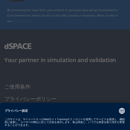
By activating the input form, you consent to personal data being transmitted to
Click Dimensions within the EU, in the USA, Canada or Australia. More on this in
our
privacy policy
.
Your partner in simulation and validation
ご使用条件
プライバシーポリシー
約款
サイト運営会社情報