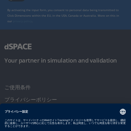
By activating the input form, you consent to personal data being transmitted to
Click Dimensions within the EU, in the USA, Canada or Australia. More on this in
our
privacy policy
.
Your partner in simulation and validation
ご使用条件
プライバシーポリシー
約款
サイト運営会社情報