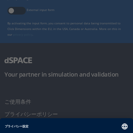
External input form
By activating the input form, you consent to personal data being transmitted to
Click Dimensions within the EU, in the USA, Canada or Australia. More on this in
our
privacy policy
.
Your partner in simulation and validation
ご使用条件
プライバシーポリシー
約款