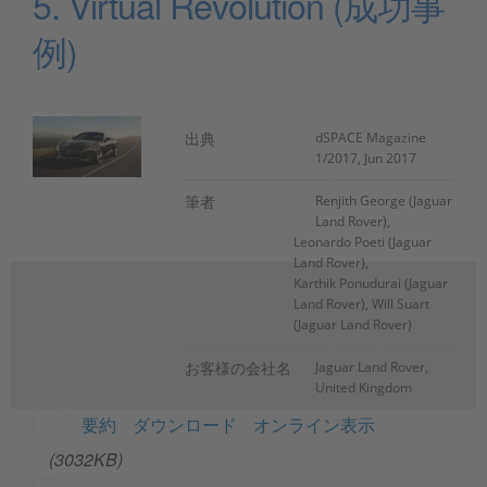
5. Virtual Revolution (成功事
例)
出典
dSPACE Magazine
1/2017, Jun 2017
筆者
Renjith George (Jaguar
Land Rover),
Leonardo Poeti (Jaguar
Land Rover),
Karthik Ponudurai (Jaguar
Land Rover), Will Suart
(Jaguar Land Rover)
お客様の会社名
Jaguar Land Rover,
United Kingdom
要約
ダウンロード
オンライン表示
(3032KB)