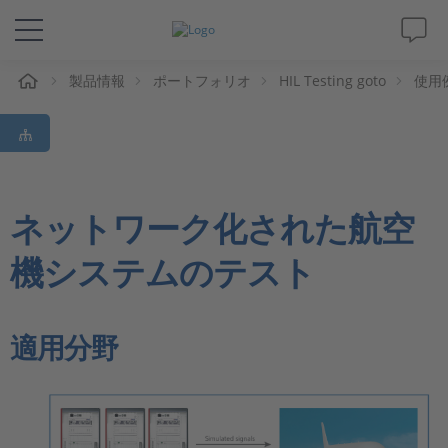
ム
製品情報
ポートフォリオ
HIL Testing goto
使用
ソリューションと製品
サポート
動画
ネットワーク化された航空
機システムのテスト
Magazine
企業情報
適用分野
採用情報