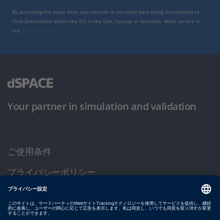
By activating the input form, you consent to personal data being transmitted to
Click Dimensions within the EU, in the USA, Canada or Australia. More on this in
our
privacy policy
.
Your partner in simulation and validation
ご使用条件
プライバシーポリシー
約款
サイト運営会社情報