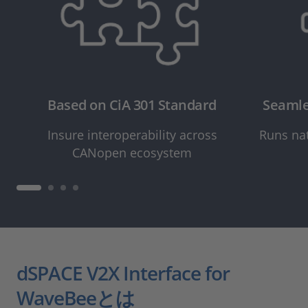
Based on CiA 301 Standard
Seamle
Insure interoperability across
Runs nat
CANopen ecosystem
dSPACE V2X Interface for
WaveBeeとは