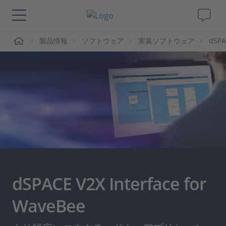
ーム
製品情報
ソフトウェア
実装ソフトウェア
dSPA
ソリューションと製品
サポート
動画
Magazine
企業情報
dSPACE V2X Interface for
採用情報
WaveBee