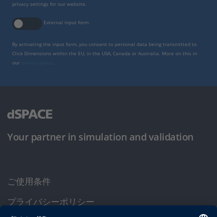
privacy settings for our website.
External input form
By activating the input form, you consent to personal data being transmitted to
Click Dimensions within the EU, in the USA, Canada or Australia. More on this in
our
privacy policy
.
Your partner in simulation and validation
ご使用条件
プライバシーポリシー