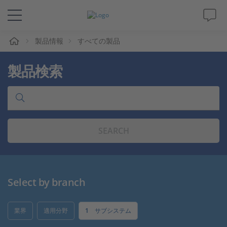
ム
製品情報
すべての製品
ソリューションと製品
製品検索
サポート
動画
SEARCH
Magazine
企業情報
Select by branch
採用情報
業界
適用分野
1
サブシステム