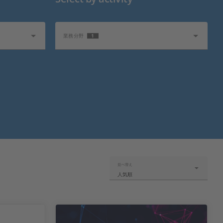
1
業務分野
関連トピック
並べ替え
人気順