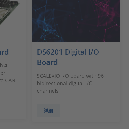
ard
DS6201 Digital I/O
Board
h 4
for
SCALEXIO I/O board with 96
 to CAN
bidirectional digital I/O
channels
詳細