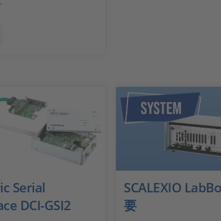
。
c Serial
SCALEXIO Lab
ace DCI-GSI2
要