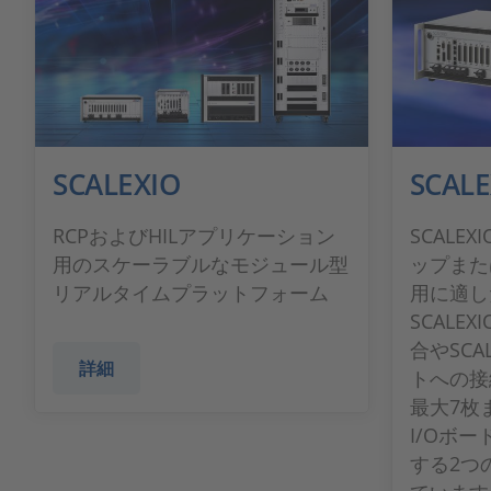
SCALEXIO
SCALE
RCPおよびHILアプリケーション
SCALEX
用のスケーラブルなモジュール型
ップまた
リアルタイムプラットフォーム
用に適し
SCALE
合やSCA
詳細
トへの接
最大7枚ま
I/Oボ
する2つ