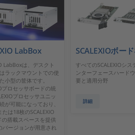
XIO LabBox
SCALEXIOボー
IO LabBoxは、デスクト
すべてのSCALEXIOシ
はラックマウントでの使
ンターフェースハード
た小型の筐体です。
要と適用分野
XIOプロセッサボードの統
LEXIOプロセッサユニッ
詳細
続が可能になっており、
たは18枚のSCALEXIO
ードの搭載スペースを提供
のバージョンが用意され