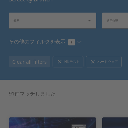
業界
適用分野
その他のフィルタを表示
1
1
製品タイプ
ハードウェアタ
Clear all filters
HILテスト
ハードウェア
バス・ネットワークの種類
I/Oタイプ
91件マッチしました