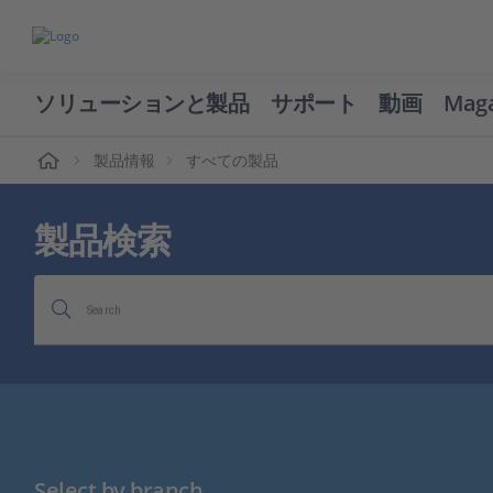
ソリューションと製品
サポート
動画
Mag
ーム
製品情報
すべての製品
製品検索
Search
Select by branch