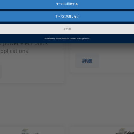
1 Multi-I/O
DS2680 I/O Unit
SCALEXIO MultiCompact
powertrain and vehicle
 I/O board for electric
dynamics scenarios
d power electronics
applications
詳細