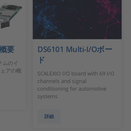
ド概要
DS6101 Multi-I/Oボー
ド
ステムのイ
ウェアの概
SCALEXIO I/O board with 69 I/O
channels and signal
conditioning for automotive
systems
詳細