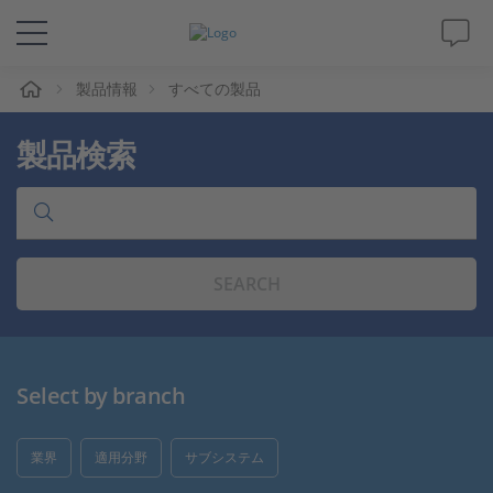
ム
製品情報
すべての製品
ソリューションと製品
製品検索
サポート
動画
SEARCH
Magazine
企業情報
Select by branch
採用情報
業界
適用分野
サブシステム