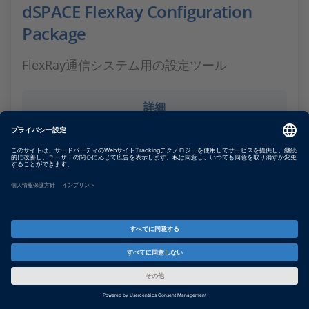
dSPACE FlexRay Configuration
Package
FlexRay通信システム用の設定ツール
詳細