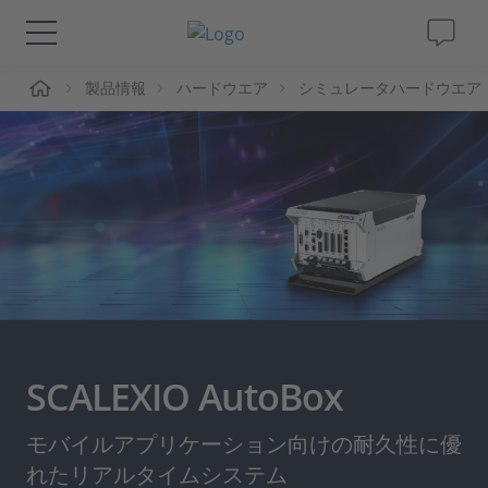
ーム
製品情報
ハードウエア
シミュレータハードウエア
ソリューションと製品
サポート
動画
Magazine
企業情報
SCALEXIO AutoBox
採用情報
モバイルアプリケーション向けの耐久性に優
れたリアルタイムシステム