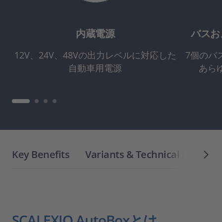
内蔵電源
バスお
12V、24V、48Vの出力レベルに対応した
7個のバ
自動車用電源
あら
Key Benefits
Variants & Technical Details
SCALEXIO AutoBoxとは