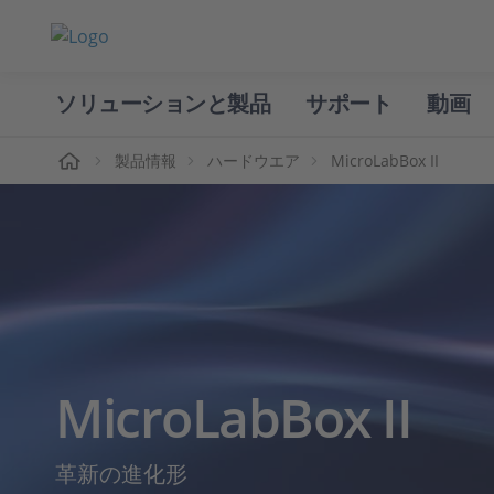
ソリューションと製品
サポート
動画
ホーム
製品情報
ハードウエア
MicroLabBox II
MicroLabBox II
革新の進化形