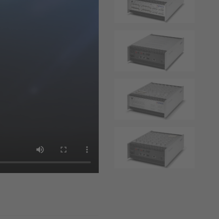
Innovation Coffee Break：MicroLab