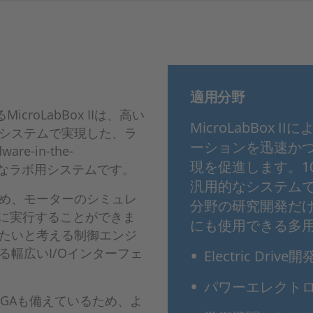
適用分野
icroLabBox IIは、高い
MicroLabBox
システムで実現した、ラ
ーションを迅速か
-in-the-
現を促進します。1
トなラボ用システムです。
汎用的なシステムである
め、モーターのシミュレ
分野の研究開発だ
容易に実行することができま
にも使用できる多
たいと考える制御エンジ
幅広いI/Oインターフェ
Electric Drive開
パワーエレクト
GAも備えているため、よ