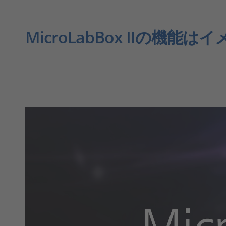
MicroLabBox IIの機