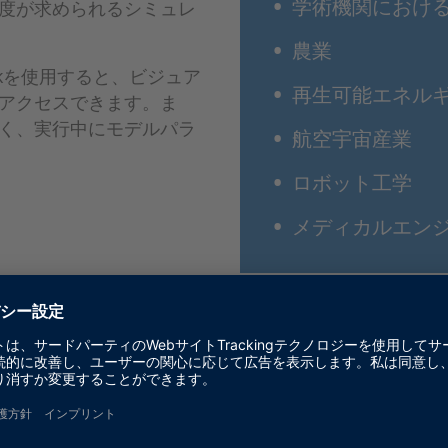
学術機関におけ
度が求められるシミュレ
農業
eskを使用すると、ビジュア
再生可能エネル
アクセスできます。ま
く、実行中にモデルパラ
航空宇宙産業
ロボット工学
メディカルエン
croLabBox II
ェースにより、お客様の開発環境へ容易に統合することができます。
トを迅速かつ容易にハードウェアインターフェースに接