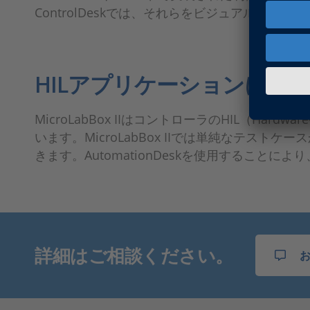
ControlDeskでは、それらをビジュアル表示
HILアプリケーションにおけるMi
MicroLabBox IIはコントローラのHIL（H
います。MicroLabBox IIでは単純なテ
きます。AutomationDeskを使用するこ
詳細はご相談ください。