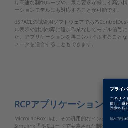
り高速な制御ループや、最も要求が厳しく高い精
ーションモデルにも対応することが可能です。
dSPACEの試験用ソフトウェアであるControlD
ル表示や計測の際に追加作業なしでモデル信号に
た、アプリケーションを再コンパイルすることな
メータを適合することもできます。
RCPアプリケーションにおけるMi
MicroLabBox IIは、その汎用的なインターフ
®
Simulink
やCコードで実装された制御コンセプ