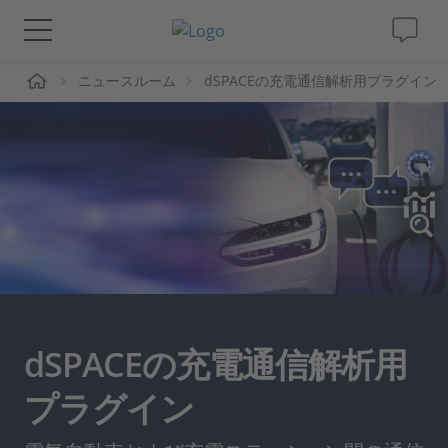
ーム
ニュースルーム
dSPACEの充電通信解析用プラグイン
ソリューションと製品
サポート
動画
Magazine
企業情報
dSPACEの充電通信解析用
採用情報
プラグイン