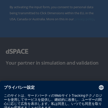
By activating the input form, you consent to personal data
being transmitted to Click Dimensions within the EU, in the
USA, Canada or Australia. More on this in our
privacy policy
.
Your partner in simulation and validation
ご使用条件
プライバシーポリシー
約款