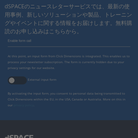
dSPACEのニュースレターサービスでは、最新の使
用事例、新しいソリューションや製品、トレーニン
グやイベントに関する情報をお届けします。無料購
読のお申し込みはこちらから。
Enable form call
At this point, an input form from Click Dimensions is integrated. This enables us to
process your newsletter subscription. The form is currently hidden due to your
privacy settings for our website.
External input form
By activating the input form, you consent to personal data being transmitted to
Click Dimensions within the EU, in the USA, Canada or Australia. More on this in
our
privacy policy
.