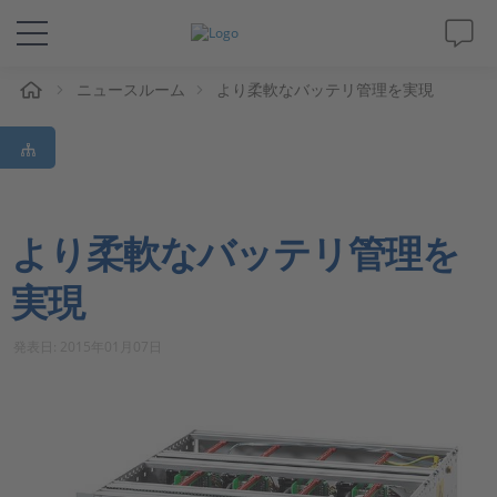
ム
ニュースルーム
より柔軟なバッテリ管理を実現
ソリューションと製品
サポート
動画
より柔軟なバッテリ管理を
実現
Magazine
発表日: 2015年01月07日
企業情報
採用情報