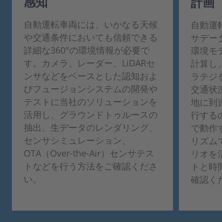
感知
計画
自動運転車両には、いかなる天候
自動運
や交通条件においても信頼できる
サデー
詳細な360°の環境情報が必要で
環境モ
す。カメラ、レーダー、LiDARセ
計算し
ンサなどをベースとした認知およ
ラテジ
びフュージョンシステムの開発や
交通状
テストに当社のソリューションを
地に到
活用し、グラウンドトゥルースの
行する
抽出、生データのレンダリング、
で動作
センサシミュレーション、
リズムで
OTA（Over-the-Air）センサテス
リオを
トなどを行う方法をご確認くださ
トと時
い。
確認く