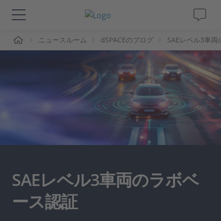
ーム
ニュースルーム
dSPACEのブログ
SAEレベル3車
ソリューションと製品
サポート
動画
Magazine
企業情報
SAEレベル3車両のラボベ
採用情報
ース認証