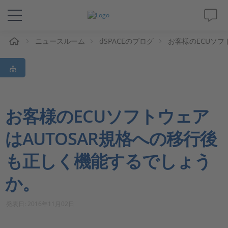
ム
ニュースルーム
dSPACEのブログ
お客様のECUソフ
ソリューションと製品
サポート
動画
お客様のECUソフトウェア
はAUTOSAR規格への移行後
Magazine
も正しく機能するでしょう
企業情報
か。
採用情報
発表日: 2016年11月02日