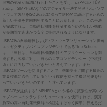
最初の認証が順調に行われたことを受け、dSPACEとTÜV
Südは、SIMPHERAなどのアジャイル手法で開発されたソフ
トウェア製品をISO 26262に沿って継続的に認証するための
新しい手法を共同開発することに合意しました。この手法
が完成すれば、自動運転機能を検証するための新しい機能
が短期間で迅速かつ安全に提供されるようになります。
dSPACEの自動運転およびソフトウェアソリューション担当
エクゼクティブバイスプレジデントであるTino Schulze
は、「当社は、自動運転機能向けのアプリケーションを開
発するお客様に対し、自らのコアコンピテンシー（中核技
術）に注力していただきたいと考えています。また、
dSPACEツールを使用することで、機能安全に関する最高の
業界標準に適合しているという確信を持って機能開発を行
っていただきたいのです」と述べています。
dSPACEが提供するSIMPHERAという極めて拡張性が高いウ
ェブベースのクラウドソリューションを使用すれば、演算
負荷の高い自動運転機能の検証をすばやく簡単に行えるだ