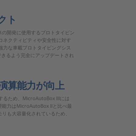
クト
車の開発に使用するプロトタイピン
コネクティビティや安全性に対す
強力な車載プロトタイピングシス
応できるよう完全にアップデートされ
演算能力が向上
MicroAutoBox IIIには
icroAutoBox IIと比べ最
メモリも大容量化されているため、