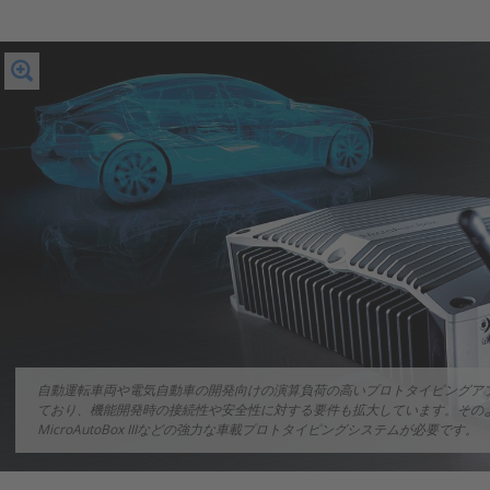
自動運転車両や電気自動車の開発向けの演算負荷の高いプロトタイピングア
ており、機能開発時の接続性や安全性に対する要件も拡大しています。そのよう
MicroAutoBox IIIなどの強力な車載プロトタイピングシステムが必要です。