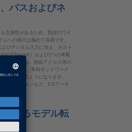
え、バスおよびネ
I/Oボードとも互換性があるため、既存のワイ
テムへの移行は極めて容易です。
ナログおよびデジタル入力に加え、ホスト
it Ethernet）および2つの車載
れています。将来的には、無線アクセス用の
フェースを備え、車両ネットワーク
ンもご利用いただけるようになります。
アプリケーションなど、E/Eアーキ
適です。
トウェアによるモデル転