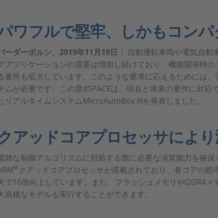
パワフルで堅牢、しかもコンパ
パーダーボルン、
2019
年
11
月
19
日：
自動運転車両や電気自動
グアプリケーションの需要は増加し続けており、機能開発時の
る要件も拡大しています。このような要求に応えるためには、
テムが必要です。この度dSPACEは、現在と将来の要件に対
たリアルタイムシステムMicroAutoBox IIIを発表しました。
クアッドコアプロセッサにより
複雑な制御アルゴリズムに対処する際に必要な演算能力を確保するため、
®
ARM
クアッドコアプロセッサが搭載されており、各コアの処理能力はM
大で16倍向上しています。また、フラッシュメモリやDDR4
大規模なモデルも実行することができます。