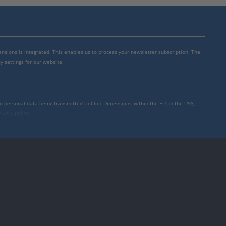
mensions is integrated. This enables us to process your newsletter subscription. The
y settings for our website.
to personal data being transmitted to Click Dimensions within the EU, in the USA,
rivacy policy
.