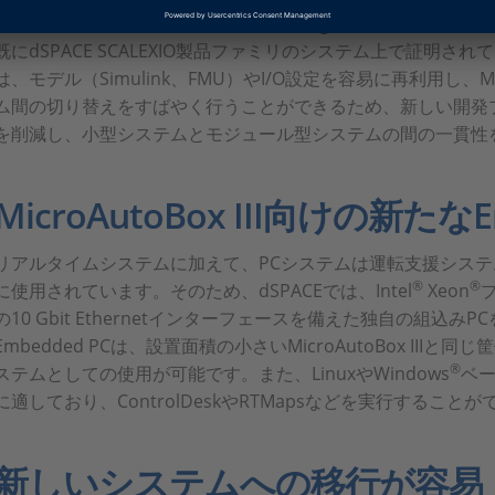
設定および実装ソフトウェアであるConfigurationDeskおよび
既にdSPACE SCALEXIO製品ファミリのシステム上で証明されています
は、モデル（Simulink、FMU）やI/O設定を容易に再利用し、MicroA
ム間の切り替えをすばやく行うことができるため、新しい開発
を削減し、小型システムとモジュール型システムの間の一貫性
MicroAutoBox III向けの新たなE
リアルタイムシステムに加えて、PCシステムは運転支援シス
®
®
に使用されています。そのため、dSPACEでは、Intel
Xeon
プ
の10 Gbit Ethernetインターフェースを備えた独自の組込
Embedded PCは、設置面積の小さいMicroAutoBox II
®
ステムとしての使用が可能です。また、LinuxやWindows
ベ
に適しており、ControlDeskやRTMapsなどを実行すること
新しいシステムへの移行が容易