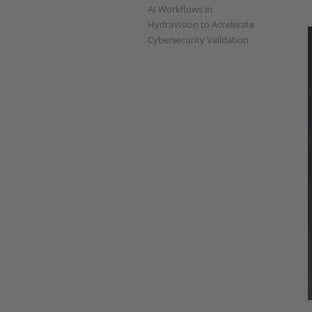
AI Workflows in
HydraVision to Accelerate
Cybersecurity Validation