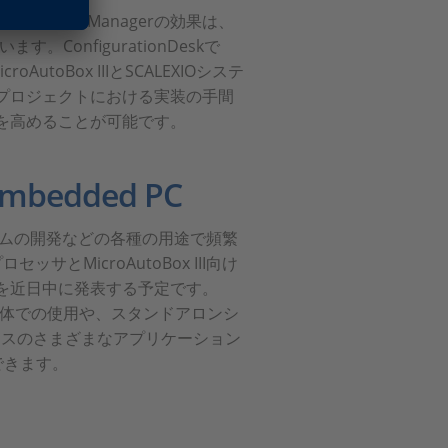
併用するBus Managerの効果は、
。ConfigurationDeskで
utoBox IIIとSCALEXIOシステ
プロジェクトにおける実装の手間
を高めることが可能です。
mbedded PC
テムの開発などの各種の用途で頻繁
ロセッサとMicroAutoBox III向け
みPCを近日中に発表する予定です。
Iと同じ筐体での使用や、スタンドアロンシ
ースのさまざまなアプリケーション
ができます。