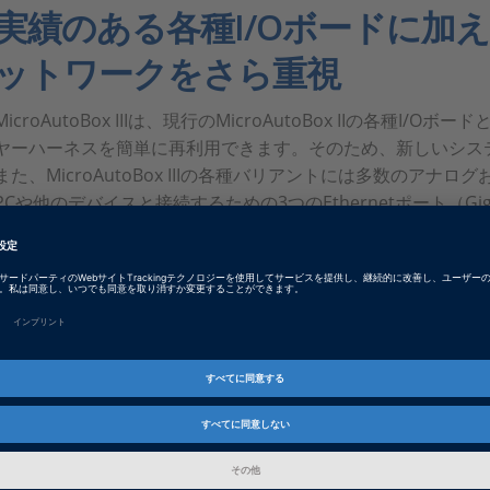
実績のある各種I/Oボードに加
ットワークをさら重視
MicroAutoBox IIIは、現行のMicroAutoBox IIの各種
ヤーハーネスを簡単に再利用できます。そのため、新しいシス
また、MicroAutoBox IIIの各種バリアントには多数のア
PCや他のデバイスと接続するための3つのEthernetポート（Gigab
Ethernetポート（100/1000 BASE-T1）が標準装備さ
WiFiオプションや、多数の車載バスやネットワークインター
にも対応した新しいMicroAutoBox III DS1521バージョ
DS1521は、より上位のドメインコントローラやゲートウェイ
テクチャの集中化に対処する必要のある開発環境での使用に最
ConfigurationDeskソフ
送